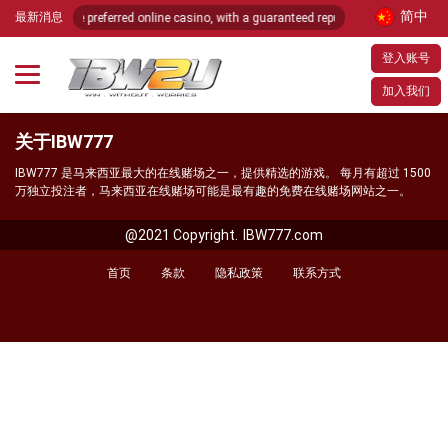
简中
最新消息
nd Singapore preferred online casino, with a guaranteed reputation and a secure pl
登入账号
加入我们
关于IBW777
IBW777 是马来西亚最大的在线赌场之一，提供精选的游戏。 每月有超过 1500
万独立投注者，马来西亚在线赌场可能是最有趣的免费在线赌场网站之一。
@2021 Copyright.
IBW777.com
首页
条款
隐私政策
联系方式